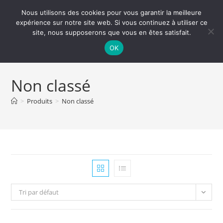
Skip
Nous utilisons des cookies pour vous garantir la meilleure
to
expérience sur notre site web. Si vous continuez à utiliser ce
content
site, nous supposerons que vous en êtes satisfait.
Paris 13 Tattoo Expo
Menu
0
OK
Non classé
>
Produits
>
Non classé
Tri par défaut